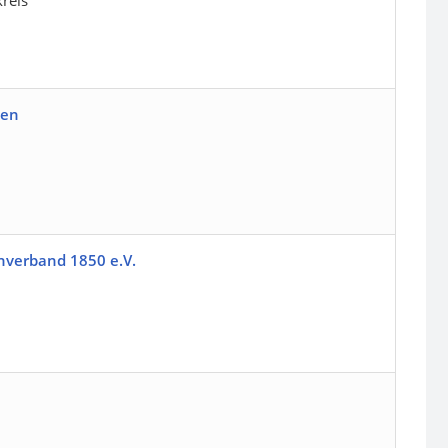
reis
ben
nverband 1850 e.V.