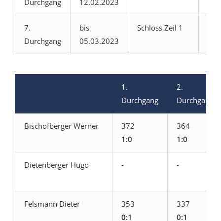
Durchgang
12.02.2023
Wur
7.
bis
Schloss Zeil 1
Imm
Durchgang
05.03.2023
1
1.
2.
Durchgang
Durchgang
Bischofberger Werner
372
364
1:0
1:0
Dietenberger Hugo
-
-
Felsmann Dieter
353
337
0:1
0:1