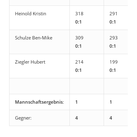
Heinold Kristin
318
291
0:1
0:1
Schulze Ben-Mike
309
293
0:1
0:1
Ziegler Hubert
214
199
0:1
0:1
Mannschaftsergebnis
:
1
1
Gegner:
4
4