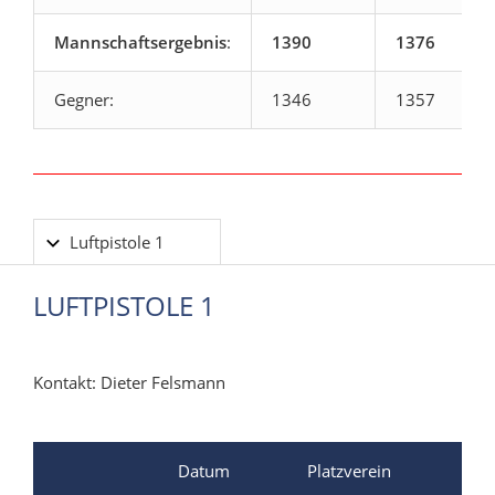
Mannschaftsergebnis
:
1390
1376
Gegner:
1346
1357
Luftpistole 1
LUFTPISTOLE 1
Kontakt: Dieter Felsmann
Datum
Platzverein
Gas