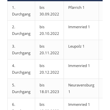
1.
bis
Pfärrich 1
Imm
Durchgang
30.09.2022
1
2.
bis
Immenried 1
Isn
Durchgang
20.10.2022
3.
bis
Leupolz 1
Imm
Durchgang
20.11.2022
1
4.
bis
Immenried 1
Aic
Durchgang
20.12.2022
1
5.
bis
Neuravensburg
Imm
Durchgang
18.01.2023
1
1
6.
bis
Immenried 1
Bad