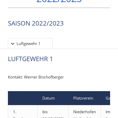
SAISON 2022/2023
Luftgewehr 1
LUFTGEWEHR 1
Kontakt: Werner Bischofberger
Datum
Platzverein
Gastve
1.
bis
Niederhofen
Immen