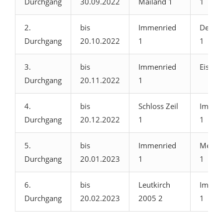
Durchgang
30.09.2022
Mailand 1
1
2.
bis
Immenried
Deuche
Durchgang
20.10.2022
1
1
3.
bis
Immenried
Eisenh
Durchgang
20.11.2022
1
4.
bis
Schloss Zeil
Immen
Durchgang
20.12.2022
1
1
5.
bis
Immenried
Meraz
Durchgang
20.01.2023
1
1
6.
bis
Leutkirch
Immen
Durchgang
20.02.2023
2005 2
1