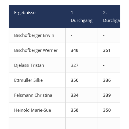
Ergebnisse:
1.
2.
Durchgang
Durchgang
Bischofberger Erwin
-
-
Bischofberger Werner
348
351
Djelassi Tristan
327
-
Ettmüller Silke
350
336
Felsmann Christina
334
339
Heinold Marie-Sue
358
350