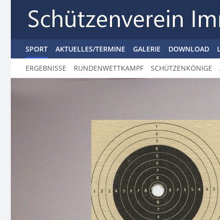
SPORT
AKTUELLES/TERMINE
GALERIE
DOWNLOAD
ERGEBNISSE
RUNDENWETTKAMPF
SCHÜTZENKÖNIGE