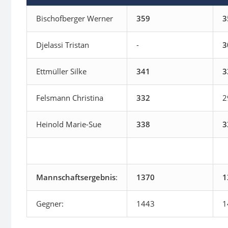
Bischofberger Werner
359
3
Djelassi Tristan
-
3
Ettmüller Silke
341
3
Felsmann Christina
332
2
Heinold Marie-Sue
338
3
Mannschaftsergebnis
:
1370
1
Gegner:
1443
1