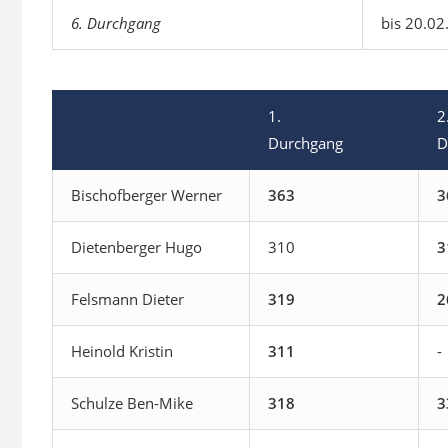
6. Durchgang
bis 20.02
1.
2
Durchgang
D
Bischofberger Werner
363
3
Dietenberger Hugo
310
3
Felsmann Dieter
319
2
Heinold Kristin
311
-
Schulze Ben-Mike
318
3