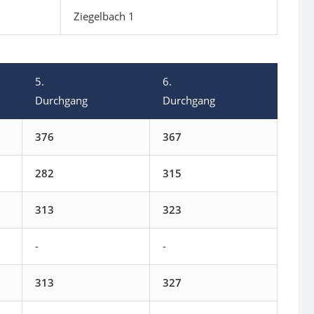
Ziegelbach 1
5.
6.
Durchgang
Durchgang
376
367
282
315
313
323
-
-
313
327