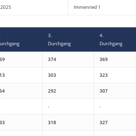
.2025
Immenried 1
.
3.
4.
urchgang
Durchgang
Durchgang
69
374
369
13
303
323
64
292
307
-
-
33
318
327