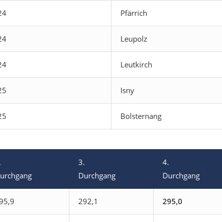
24
Pfärrich
24
Leupolz
24
Leutkirch
25
Isny
25
Bolsternang
.
3.
4.
urchgang
Durchgang
Durchgang
95,9
292,1
295,0